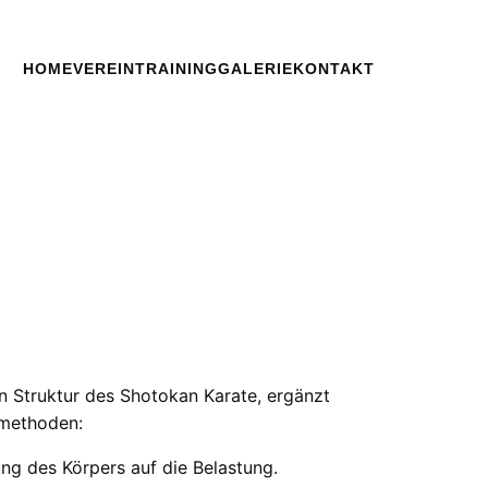
HOME
VEREIN
TRAINING
GALERIE
KONTAKT
en Struktur des Shotokan Karate, ergänzt
smethoden:
ng des Körpers auf die Belastung.