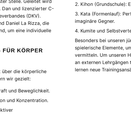
ter Stelle. Geleitet wird
Kihon (Grundschule): E
. Dan und lizenzierter C-
Kata (Formenlauf): Pe
teverbandes (DKV).
imaginäre Gegner.
nd Daniel La Rizza, die
nd, um eine individuelle
Kumite und Selbstvert
Besonders bei unseren jün
spielerische Elemente, u
G FÜR KÖRPER
vermitteln. Um unseren H
an externen Lehrgängen t
lernen neue Trainingsans
t über die körperliche
rn wir gezielt:
aft und Beweglichkeit.
ion und Konzentration.
ktiver